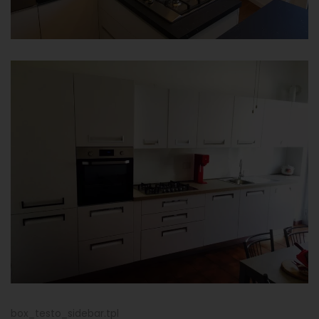
box_testo_sidebar.tpl