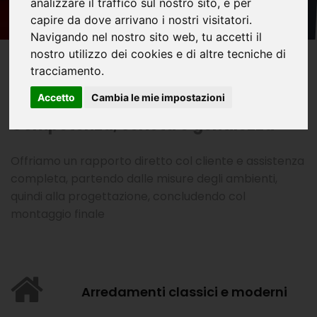
analizzare il traffico sul nostro sito, e per
capire da dove arrivano i nostri visitatori.
Navigando nel nostro sito web, tu accetti il
nostro utilizzo dei cookies e di altre tecniche di
tracciamento.
Giacobbe Arredamenti
Accetto
Cambia le mie impostazioni
Competenza, serietà e gentilezza
Offriamo un rapporto diretto col cliente e assistenza
completa, partendo dalle misure degli ambienti,
quindi alla progettazione, concludendo col
montaggio finale
Arredamenti classici e moderni